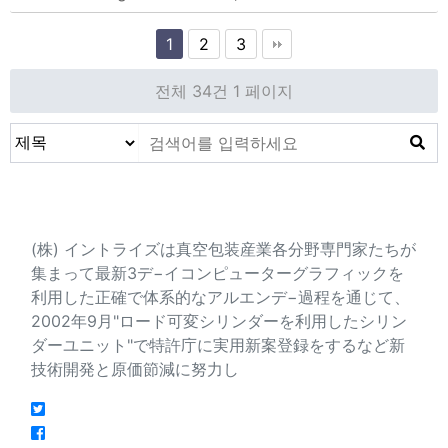
1
2
3
전체 34건
1 페이지
会社紹介
(株) イントライズは真空包装産業各分野専門家たちが
集まって最新3デ−イコンピューターグラフィックを
利用した正確で体系的なアルエンデ−過程を通じて、
2002年9月"ロード可変シリンダーを利用したシリン
ダーユニット"で特許庁に実用新案登録をするなど新
技術開発と原価節減に努力し