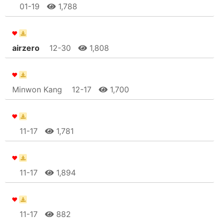
01-19
1,788
airzero
12-30
1,808
Minwon Kang
12-17
1,700
11-17
1,781
11-17
1,894
11-17
882