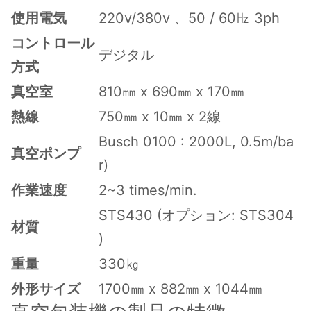
使用電気
220v/380v 、50 / 60㎐ 3ph
コントロール
デジタル
方式
真空室
810㎜ x 690㎜ x 170㎜
熱線
750㎜ x 10㎜ x 2線
Busch 0100 : 2000L, 0.5m/ba
真空ポンプ
r)
作業速度
2~3 times/min.
STS430 (オプション: STS304
材質
)
重量
330㎏
外形サイズ
1700㎜ x 882㎜ x 1044㎜