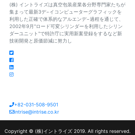
(株) イントライズは真空包装産業各分野専門家たちが
集まって最新3デ−イコンピューターグラフィックを
利用した正確で体系的なアルエンデ−過程を通じて、
2002年9月"ロード可変シリンダーを利用したシリン
ダーユニット"で特許庁に実用新案登録をするなど新
技術開発と原価節減に努力し
連絡先
大韓民国京畿道安山市檀園区海岸路213番キル27
+82-031-508-9501
intrise@intrise.co.kr
Copyright © (株)イントライズ 2019. All rights reserved.