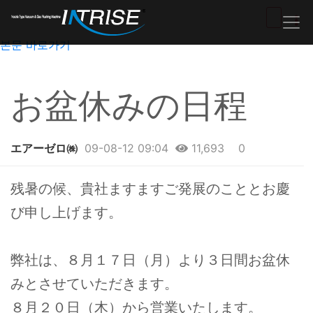
본문 바로가기
お盆休みの日程
エアーゼロ㈱
09-08-12 09:04
11,693
0
본문
残暑の候、貴社ますますご発展のこととお慶
び申し上げます。
弊社は、８月１７日（月）より３日間お盆休
みとさせていただきます。
８月２０日（木）から営業いたします。