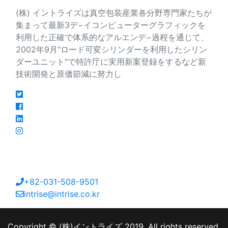
(株) イントライズは真空包装産業各分野専門家たちが
集まって最新3デ−イコンピューターグラフィックを
利用した正確で体系的なアルエンデ−過程を通じて、
2002年9月"ロード可変シリンダーを利用したシリン
ダーユニット"で特許庁に実用新案登録をするなど新
技術開発と原価節減に努力し
連絡先
大韓民国京畿道安山市檀園区海岸路213番キル27
+82-031-508-9501
intrise@intrise.co.kr
Copyright © (株)イントライズ 2019. All rights reserved.