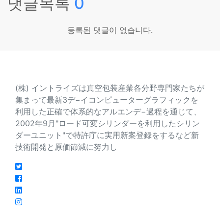
댓글목록
0
등록된 댓글이 없습니다.
会社紹介
(株) イントライズは真空包装産業各分野専門家たちが
集まって最新3デ−イコンピューターグラフィックを
利用した正確で体系的なアルエンデ−過程を通じて、
2002年9月"ロード可変シリンダーを利用したシリン
ダーユニット"で特許庁に実用新案登録をするなど新
技術開発と原価節減に努力し