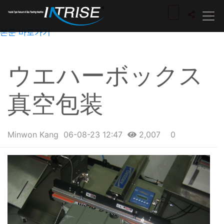
본문 바로가기
ウエハーボックス
真空包装
Minwon Kang
06-08-23 12:47
2,007
0
본문