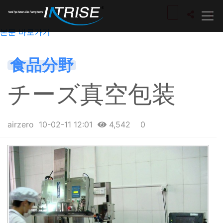
본문 바로가기
食品分野
チーズ真空包装
airzero
10-02-11 12:01
4,542
0
본문