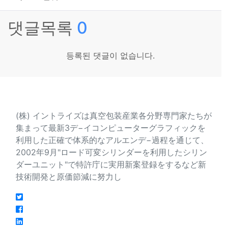
댓글목록
0
등록된 댓글이 없습니다.
会社紹介
(株) イントライズは真空包装産業各分野専門家たちが
集まって最新3デ−イコンピューターグラフィックを
利用した正確で体系的なアルエンデ−過程を通じて、
2002年9月"ロード可変シリンダーを利用したシリン
ダーユニット"で特許庁に実用新案登録をするなど新
技術開発と原価節減に努力し