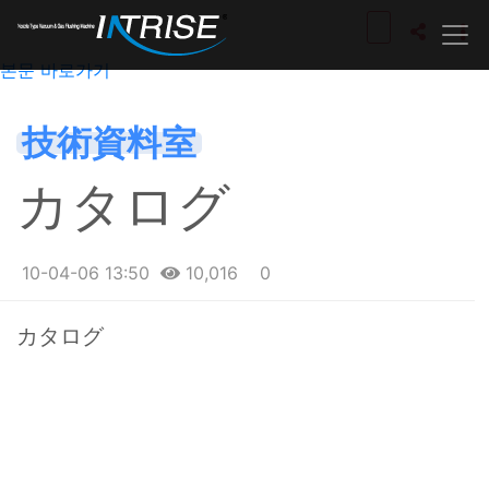
본문 바로가기
技術資料室
カタログ
10-04-06 13:50
10,016
0
본문
カタログ